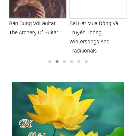
Bắn Cung Với Guitar -
Bài Hát Mùa Đông Và
Ng
The Archery Of Guitar
Truyền Thống -
St
Wintersongs And
Of
Traditionals