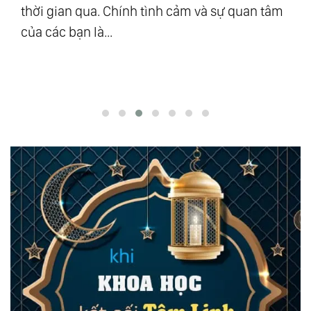
ra”
thời gian qua. Chính tình cảm và sự quan tâm
Vũ
của các bạn là...
độ