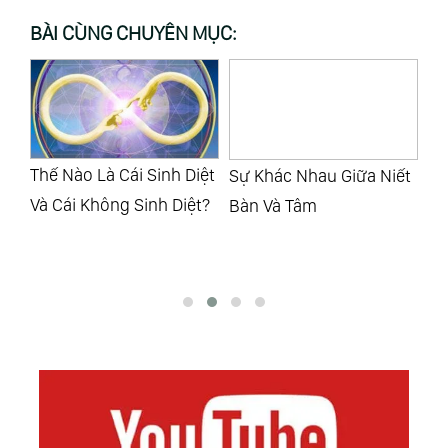
BÀI CÙNG CHUYÊN MỤC:
iệt
Sự Khác Nhau Giữa Niết
Bạn Sẽ Thu Hút Mọi Thứ
Họ
t?
Bàn Và Tâm
Bạn Muốn Vào Cuộc
Dn
Sống Chỉ Cần Làm Đúng
Bạ
Bài Tập Tạ Ơn Này