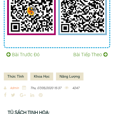
Bài Trước Đó
Bài Tiếp Theo
Thức Tỉnh
Khoa Học
Năng Lượng
Admin
Thu, 07/05/2020 15:37
4247
F
T
G
L
P
a
w
o
i
i
c
i
o
n
n
TỦ SÁCH TINH HOA: