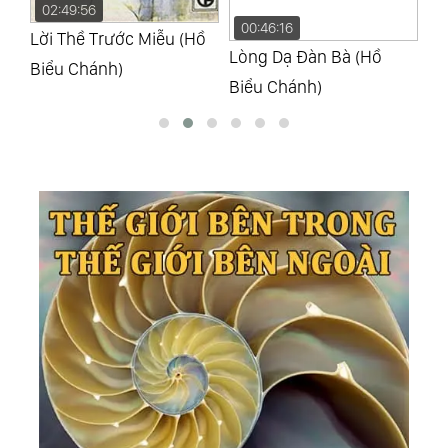
02:49:56
00:46:16
0
Lời Thề Trước Miễu (Hồ
Lòng Dạ Ðàn Bà (Hồ
Mẹ
Biểu Chánh)
Biểu Chánh)
Bi