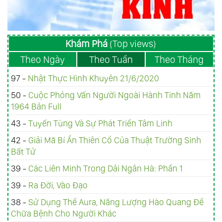
Khám Phá
(Top views)
Theo Ngày
Theo Tuần
Theo Tháng
97 -
Nhật Thực Hình Khuyên 21/6/2020
50 -
Cuộc Phỏng Vấn Người Ngoài Hành Tinh Năm
1964 Bản Full
43 -
Tuyến Tùng Và Sự Phát Triển Tâm Linh
42 -
Giải Mã Bí Ẩn Thiên Cổ Của Thuật Trường Sinh
Bất Tử
39 -
Các Liên Minh Trong Dải Ngân Hà: Phần 1
39 -
Ra Đời, Vào Đạo
38 -
Sử Dụng Thể Aura, Năng Lượng Hào Quang Để
Chữa Bệnh Cho Người Khác