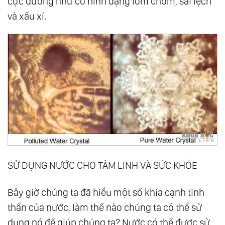
cực dường như có hình dạng lởm chởm, sai lệch
và xấu xí.
SỬ DỤNG NƯỚC CHO TÂM LINH VÀ SỨC KHỎE
Bây giờ chúng ta đã hiểu một số khía cạnh tinh
thần của nước, làm thế nào chúng ta có thể sử
dụng nó để giúp chúng ta? Nước có thể được sử