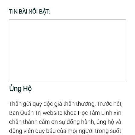
TIN BÀI NỔI BẬT:
Ủng Hộ
T
Thân gửi quý độc giả thân thương, Trước hết,
“M
Ban Quản Trị website Khoa Học Tâm Linh xin
Al
chân thành cảm ơn sự đồng hành, ủng hộ và
mậ
u
động viên quý báu của mọi người trong suốt
số