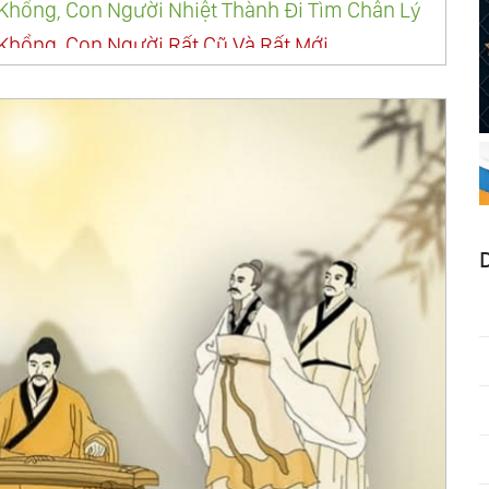
hổng, Con Người Nhiệt Thành Đi Tìm Chân Lý
Khổng, Con Người Rất Cũ Và Rất Mới
 Khổng, Con Người Có Niềm Tin Vững Mạnh Về
c Khổng, Con Người Đã Được Đạo Thống Trung
c Khổng, Con Người Vụ Bản
c Khổng, Con Người Biết Thuận Theo Các Định
c Khổng, Con Người Linh Động Và Uyển
 Khổng, Một Thi Sĩ
c Khổng, Con Người Nghệ Sĩ
c Khổng, Một Vị Giáo Sư Gương Mẫu