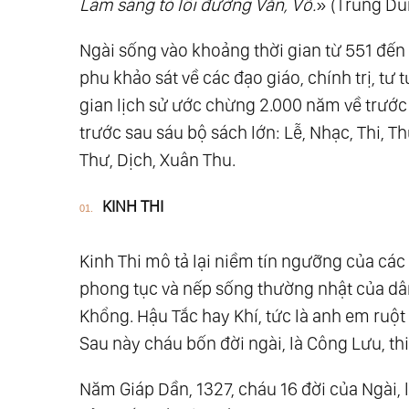
Làm sáng tỏ lối đường Văn, Võ.
» (Trung Du
Ngài sống vào khoảng thời gian từ 551 đến
phu khảo sát về các đạo giáo, chính trị, tư
gian lịch sử ước chừng 2.000 năm về trước 
trước sau sáu bộ sách lớn: Lễ, Nhạc, Thi, Th
Thư, Dịch, Xuân Thu.
KINH THI
Kinh Thi mô tả lại niềm tín ngưỡng của các
phong tục và nếp sống thường nhật của dân
Khổng. Hậu Tắc hay Khí, tức là anh em ruột
Sau này cháu bốn đời ngài, là Công Lưu, th
Năm Giáp Dần, 1327, cháu 16 đời của Ngài, 