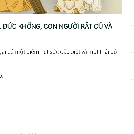
 Khổng, Một Sử Gia
 Khổng, Một Chính Trị Gia
c Khổng, Vị Thánh Nhân Chân Thực
 ĐỨC KHỔNG, CON NGƯỜI RẤT CŨ VÀ
c Khổng Với Ít Nhiều Thánh Nhân Kim Cổ
 Khổng Có Ích Lợi Gì Cho Chúng Ta?
ài có một điểm hết sức đặc biệt và một thái độ
o,