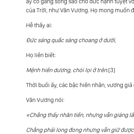
ấy cố gắng sống sao cho đức hạnh tuyệt vời,
của Trời, như Văn Vương. Họ mong muốn đư
Hễ thấy ai:
Đức sáng quắc sáng choang ở dưới,
Họ liền biết:
Mệnh hiển dương, chói lọi ở trên
.[3]
Thời buổi ấy, các bậc hiền nhân, vương giả
Văn Vương nói:
«Chẳng thấy nhãn tiền, nhưng vẫn giáng l
Chẳng phải long đong nhưng vẫn giữ đượ