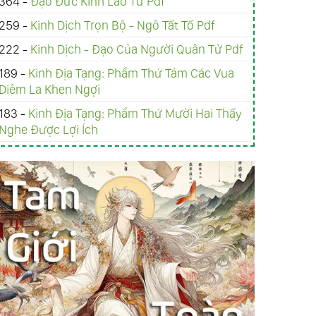
364 -
Đạo Đức Kinh Lão Tử Pdf
259 -
Kinh Dịch Trọn Bộ - Ngô Tất Tố Pdf
222 -
Kinh Dịch - Đạo Của Người Quân Tử Pdf
189 -
Kinh Ðịa Tạng: Phẩm Thứ Tám Các Vua
Diêm La Khen Ngợi
183 -
Kinh Ðịa Tạng: Phẩm Thứ Mười Hai Thấy
Nghe Được Lợi Ích