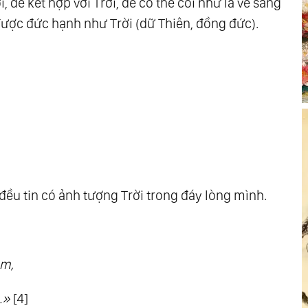
 để kết hợp với Trời, để có thể coi như là vẻ sáng
ợc đức hạnh như Trời (dữ Thiên, đồng đức).
 đều tin có ảnh tượng Trời trong đáy lòng mình.
âm,
c.»
[4]