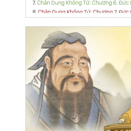
7.
Chân Dung Khổng Tử: Chương 6. Đức K
8.
Chân Dung Khổng Tử: Chương 7. Đức 
9.
Chân Dung Khổng Tử: Chương 8. Đức
Thân Thế Và Sứ Mạng Mình
10.
Chân Dung Khổng Tử: Chương 9. Đứ
Dung
11.
Chân Dung Khổng Tử: Chương 10. Đứ
12.
Chân Dung Khổng Tử: Chương 11. Đứ
Luật Của Trời Đất
13.
Chân Dung Khổng Tử: Chương 12. Đứ
Chuyển
14.
Chân Dung Khổng Tử: Chương 13. Đức
15.
Chân Dung Khổng Tử: Chương 14. Đứ
16.
Chân Dung Khổng Tử: Chương 15. Đứ