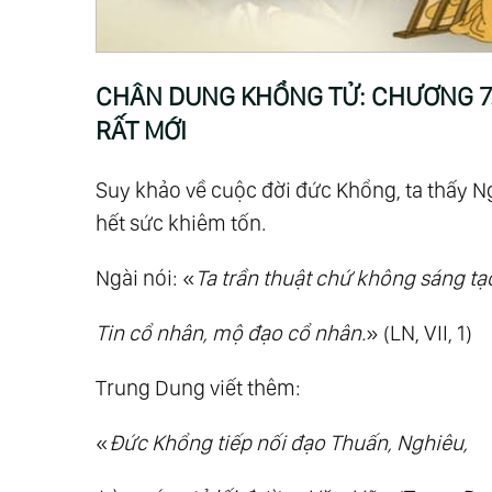
17.
Chân Dung Khổng Tử: Chương 16. Đức
18.
Chân Dung Khổng Tử: Chương 17. Đức
19.
Chân Dung Khổng Tử: Chương 18. Đứ
CHÂN DUNG KHỔNG TỬ: CHƯƠNG 7.
20.
Chân Dung Khổng Tử: Chương 19. Đứ
RẤT MỚI
21.
Chân Dung Khổng Tử: Chương 20. Đức
Suy khảo về cuộc đời đức Khổng, ta thấy Ng
hết sức khiêm tốn.
Ngài nói: «
Ta trần thuật chứ không sáng tạ
Tin cổ nhân, mộ đạo cổ nhân.
» (LN, VII, 1)
Trung Dung viết thêm:
«
Đức Khổng tiếp nối đạo Thuấn, Nghiêu,