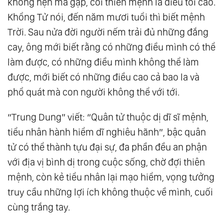
không hẹn mà gặp, coi thiên mệnh là điều tối cao.
Rằng, Làm Việc Thiện Thì Không Cần Người
Khổng Tử nói, đến năm mươi tuổi thì biết mệnh
Khác Biết
Trời. Sau nửa đời người nếm trải đủ những đắng
121.
Khi Bạn Quên Mất Mình Thật Sự Mạnh Mẽ
cay, ông mới biết rằng có những điều mình có thể
làm được, có những điều mình không thể làm
Thế Nào, Hãy Ghi Nhớ Những Điều Này
được, mới biết có những điều cao cả bao la và
141.
Học Người Xưa Cách Nói Chuyện Để Thu
phổ quát mà con người không thể với tới.
Phục Lòng Người
161.
Làm Người, Ngốc Một Chút Mới Là Hạnh
“Trung Dung” viết: “Quân tử thuộc dị dĩ sĩ mệnh,
Phúc, Thông Minh Quá Chỉ Mệt Mỏi Thân
tiểu nhân hành hiểm dĩ nghiêu hãnh”, bậc quân
Mình
tử có thể thành tựu đại sự, đa phần đều an phận
181.
Đường Rộng Không Bằng Tâm Rộng,
với địa vị bình dị trong cuộc sống, chờ đợi thiên
Mệnh Tốt Không Bằng Tâm Tốt
mệnh, còn kẻ tiểu nhân lại mạo hiểm, vọng tưởng
197.
Mỉm Cười Dưới Ánh Mặt Trời, Dũng Cảm
truy cầu những lợi ích không thuộc về mình, cuối
Vượt Qua Mưa Gió
cùng trắng tay.