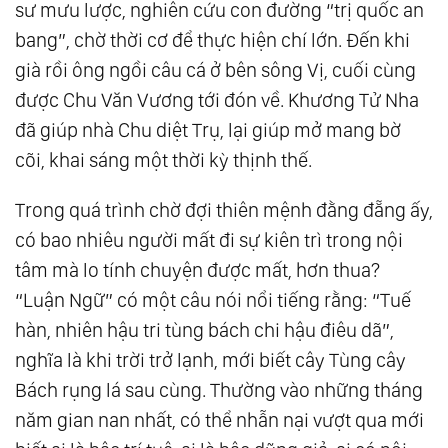
sư mưu lược, nghiên cứu con đường “trị quốc an
bang”, chờ thời cơ để thực hiện chí lớn. Đến khi
già rồi ông ngồi câu cá ở bên sông Vị, cuối cùng
được Chu Văn Vương tới đón về. Khương Tử Nha
đã giúp nhà Chu diệt Trụ, lại giúp mở mang bờ
cõi, khai sáng một thời kỳ thịnh thế.
Trong quá trình chờ đợi thiên mệnh đằng đẵng ấy,
có bao nhiêu người mất đi sự kiên trì trong nội
tâm mà lo tính chuyện được mất, hơn thua?
“Luận Ngữ” có một câu nói nổi tiếng rằng: “Tuế
hàn, nhiên hậu tri tùng bách chi hậu điêu dã”,
nghĩa là khi trời trở lạnh, mới biết cây Tùng cây
Bách rụng lá sau cùng. Thường vào những tháng
năm gian nan nhất, có thể nhẫn nại vượt qua mới