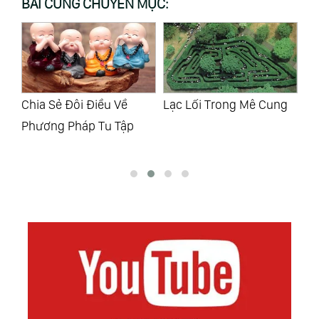
BÀI CÙNG CHUYÊN MỤC:
Lạc Lối Trong Mê Cung
Dự Đoán
Co