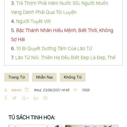
3.
Trà Thơm Phải Hãm Nước Sôi, Người Muốn
Vang Danh Phải Qua Tôi Luyện
4.
Người Tuyệt Vời
5.
Bậc Thánh Nhân Hiểu Mệnh, Biết Thời, Không
Sợ Hãi
6.
10 Bí Quyết Dưỡng Tâm Của Lão Tử
7.
Lão Tử Nói: Thiên Hạ Đều Biết Đẹp Là Đẹp, Thế
Là Xấu Vậy
8.
Muốn Thay Đổi Thế Giới, Trước Tiên Hãy Thay
Trang Tử
Nhẫn Nại
Khổng Tử
Đổi Chính Mình
Admin
Wed, 23/06/2021 14:45
7659
9.
Bài Học Sâu Sắc Về Đạo Lý Làm Người Từ Vị
F
T
G
L
P
Thiền Sư
a
w
o
i
i
10.
Cả Đời Người, Rốt Cuộc Là Mê Mải Truy Cầu
c
i
o
n
n
TỦ SÁCH TINH HOA:
e
Điều Gì?
t
g
k
t