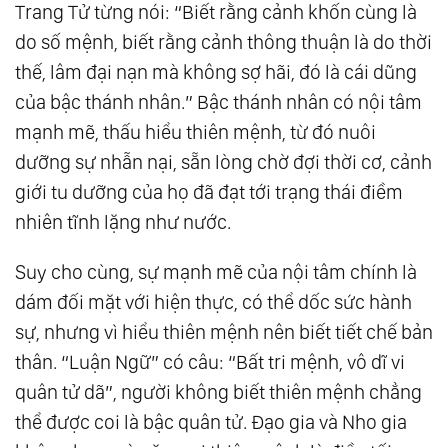
Trang Tử từng nói: “Biết rằng cảnh khốn cùng là
12.
Nếu Như Mọi Việc Đã Được Chuẩn Bị Sẵn
do số mệnh, biết rằng cảnh thông thuận là do thời
Thì Giá Trị Của Bạn Ở Đâu?
thế, lâm đại nạn mà không sợ hãi, đó là cái dũng
13.
Bận Rộn Với Những Việc Nhỏ Nhặt Chính
của bậc thánh nhân.” Bậc thánh nhân có nội tâm
Là Một Loại Thất Bại
mạnh mẽ, thấu hiểu thiên mệnh, từ đó nuôi
21.
Lĩnh Hội Được 5 Đạo Lý Này, Cuộc Đời Bạn
dưỡng sự nhẫn nại, sẵn lòng chờ đợi thời cơ, cảnh
Sẽ Có Bước Ngoặt Lớn
giới tu dưỡng của họ đã đạt tới trạng thái điềm
41.
Làm Người, Đừng Vì Chút Lợi Nhỏ Nhoi Mà
nhiên tĩnh lặng như nước.
Đánh Mất Đi Nhân Cách
Suy cho cùng, sự mạnh mẽ của nội tâm chính là
61.
Đời Người Bao Nhiêu Việc Nhiễu Loạn
dám đối mặt với hiện thực, có thể dốc sức hành
Nhân Tâm, Chỉ Buông Bỏ Mới Có Thể Thông
sự, nhưng vì hiểu thiên mệnh nên biết tiết chế bản
Suốt
thân. “Luận Ngữ” có câu: “Bất tri mệnh, vô dĩ vi
81.
Nhân Sinh Như Mộng Ảo, Ân Huệ Cần Báo
quân tử dã”, người không biết thiên mệnh chẳng
Đáp Nhất Định Phải Làm Tròn
thể được coi là bậc quân tử. Đạo gia và Nho gia
101.
2 Câu Chuyện Về Lòng Tốt Chứng Minh