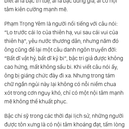
biết ai là bậc trí tuệ, ai là bậc dũng giả, ai có nội
tâm kiên cường mạnh mẽ.
Phạm Trọng Yêm là người nổi tiếng với câu nói:
“Lo trước cái lo của thiên hạ, vui sau cái vui của
thiên hạ”, yêu nước thương dân, nhưng năm đó
ông cũng để lại một câu danh ngôn truyền đời:
“Bất dĩ vật hỷ, bất dĩ kỷ bi”, bậc trí giả được không
cao hứng, mất không sầu bi. Khi viết câu nói ấy,
ông bị giáng chức đày đi xa. Nhưng trong tám
chữ ngắn ngủi này lại không có nỗi niềm chua
xót trong cơn nguy khó, chỉ có một nội tâm mạnh
mẽ không thể khuất phục.
Bậc chí sỹ trong các thời đại lịch sử, những người
được tôn xưng là có nội tâm khoáng đạt, tấm lòng