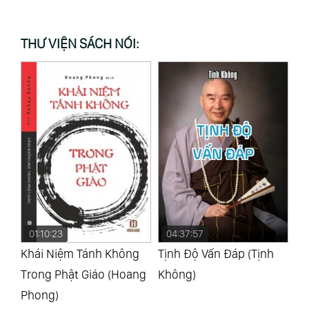
THƯ VIỆN SÁCH NÓI:
01:10:23
04:37:57
1
Và
Khái Niệm Tánh Không
Tịnh Độ Vấn Đáp (Tịnh
48
)
Trong Phật Giáo (Hoang
Không)
Kh
Phong)