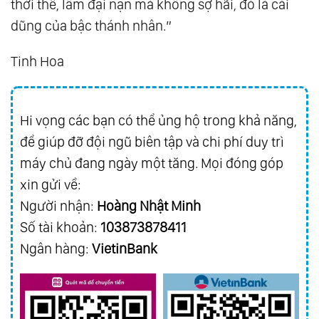
thời thế, lâm đại nạn mà không sợ hãi, đó là cái
dũng của bậc thánh nhân.”
Tinh Hoa
Hi vọng các bạn có thể ủng hộ trong khả năng,
để giúp đỡ đội ngũ biên tập và chi phí duy trì
máy chủ đang ngày một tăng. Mọi đóng góp
xin gửi về:
Người nhận:
Hoàng Nhật Minh
Số tài khoản:
103873878411
Ngân hàng:
VietinBank