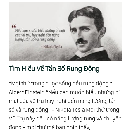
Tìm Hiểu Về Tần Số Rung Động
Ủ
“Mọi thứ trong cuộc sống đều rung động.”
Th
Albert Einstein “Nếu bạn muốn hiểu những bí
Ba
mật của vũ trụ hãy nghĩ đến năng lượng, tần
ch
u
số và rung động” - Nikola Tesla Mọi thứ trong
độ
ra”
Vũ Trụ này đều có năng lượng rung và chuyển
th
động - mọi thứ mà bạn nhìn thấy,...
củ