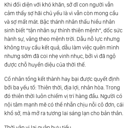
Khi đối diện với khó khăn, sở dĩ con người vẫn
cảm thấy sợ hãi chủ yếu là vì vẫn còn mong cầu
và sợ mất mát. Bậc thánh nhân thấu hiểu nhân
sinh biết “tận nhân sự thính thiên mệnh”, dốc sức
hành sự, vâng theo mệnh trời. Dẫu nỗ lực nhưng
không truy cầu kết quả, dẫu làm việc quên mình
nhưng sớm đã coi nhẹ vinh nhục, bởi vì đã ngộ
được chỗ huyền diệu của thời thế.
Cổ nhân tổng kết thành hay bại được quyết định
bởi ba yếu tố: Thiên thời, địa lợi, nhân hòa. Trong
đó thiên thời luôn chiếm vị trí hàng đầu. Người có
nội tâm mạnh mẽ có thể nhẫn chịu nỗi cô đơn, cái
khổ sở, mà mở ra tương lai sáng lạn cho bản thân.
Thời vận vị lai quân hưu tiếu,