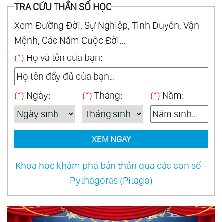
101.
2 Câu Chuyện Về Lòng Tốt Chứng Minh Rằng,
TRA CỨU THẦN SỐ HỌC
Làm Việc Thiện Thì Không Cần Người Khác Biết
Xem Đường Đời, Sự Nghiệp, Tình Duyên, Vận
121.
Khi Bạn Quên Mất Mình Thật Sự Mạnh Mẽ Thế
Mệnh, Các Năm Cuộc Đời...
Nào, Hãy Ghi Nhớ Những Điều Này
(*)
Họ và tên của bạn:
141.
Học Người Xưa Cách Nói Chuyện Để Thu
Phục Lòng Người
(*)
Ngày:
(*)
Tháng:
(*)
Năm:
161.
Làm Người, Ngốc Một Chút Mới Là Hạnh
Phúc, Thông Minh Quá Chỉ Mệt Mỏi Thân Mình
181.
Đường Rộng Không Bằng Tâm Rộng, Mệnh
XEM NGAY
Tốt Không Bằng Tâm Tốt
197.
Mỉm Cười Dưới Ánh Mặt Trời, Dũng Cảm Vượt
Khoa học khám phá bản thân qua các con số -
Pythagoras (Pitago)
Qua Mưa Gió