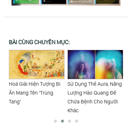
BÀI CÙNG CHUYÊN MỤC:
í
Sử Dụng Thể Aura, Năng
Biến Cố Xảy Ra Mới
Qu
Lượng Hào Quang Để
Nhận Ra Không Gì Đắng
Ch
Chữa Bệnh Cho Người
Cay Hơn Khi Vắng Bóng
Th
Khác
Người Bạn Đời
Kh