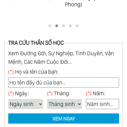
Phong)
Weiss)
Từ
TRA CỨU THẦN SỐ HỌC
Xem Đường Đời, Sự Nghiệp, Tình Duyên, Vận
Mệnh, Các Năm Cuộc Đời...
(*)
Họ và tên của bạn:
(*)
Ngày:
(*)
Tháng:
(*)
Năm:
XEM NGAY