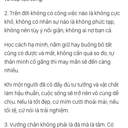
45.
Bốn Bài Học Đắt Giá Từ Câu Chuyện Của
2. Trên đời không có công việc nào là không cực
Nhà Hiền Triết
khổ, không có nhân sự nào là không phức tạp,
46.
Cổ Nhân Để Lại Cho Hậu Thế 5 Lời Vàng
không nên tùy ý nổi giận, không ai nợ bạn cả.
Ngọc, Bạn Đã Biết Chưa?
Học cách hạ mình, nắm giữ hay buông bỏ tất
47.
“Bạn Có Sao Không?” - Một Câu Nói Đơn
cũng có được và mất, không cần quá so đo, tự
Giản Lại Ẩn Chứa Đức Hạnh Làm Người…
thân mình cố gắng thì may mắn sẽ đến càng
61.
Đời Người Bao Nhiêu Việc Nhiễu Loạn
nhiều.
Nhân Tâm, Chỉ Buông Bỏ Mới Có Thể Thông
Suốt
Khi một người đã có đầy đủ tư tưởng và vật chất
81.
Nhân Sinh Như Mộng Ảo, Ân Huệ Cần Báo
làm hậu thuẫn, cuộc sống sẽ trở nên vô cùng dễ
Đáp Nhất Định Phải Làm Tròn
chịu. Nếu là tốt đẹp, cứ mỉm cười thoải mái; nếu
101.
2 Câu Chuyện Về Lòng Tốt Chứng Minh
tồi tệ, cứ nói là trải nghiệm.
Rằng, Làm Việc Thiện Thì Không Cần Người
3. Vướng chân không phải là đá mà là tâm. Có
Khác Biết