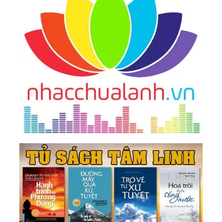
197.
Mỉm Cười Dưới Ánh Mặt Trời, Dũng Cảm Vượt
Qua Mưa Gió