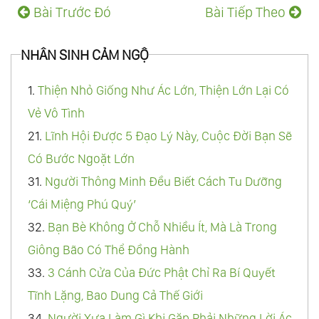
Bài Trước Đó
Bài Tiếp Theo
NHÂN SINH CẢM NGỘ
1.
Thiện Nhỏ Giống Như Ác Lớn, Thiện Lớn Lại Có
Vẻ Vô Tình
21.
Lĩnh Hội Được 5 Đạo Lý Này, Cuộc Đời Bạn Sẽ
Có Bước Ngoặt Lớn
31.
Người Thông Minh Đều Biết Cách Tu Dưỡng
‘Cái Miệng Phú Quý’
32.
Bạn Bè Không Ở Chỗ Nhiều Ít, Mà Là Trong
Giông Bão Có Thể Đồng Hành
33.
3 Cánh Cửa Của Đức Phật Chỉ Ra Bí Quyết
Tĩnh Lặng, Bao Dung Cả Thế Giới
34.
Người Xưa Làm Gì Khi Gặp Phải Những Lời Ác