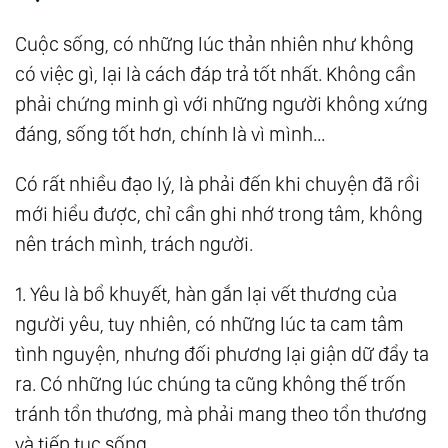
Không Thể Mất Đi Chí Hướng’
Cuộc sống, có những lúc thản nhiên như không
39.
18 Câu Nói Đáng Giá Ngàn Vàng, Mỗi Chữ
có việc gì, lại là cách đáp trả tốt nhất. Không cần
Đều Thấu Tận Tâm Can
phải chứng minh gì với những người không xứng
40.
Để Nóng Giận Bộc Phát Là Bản Năng, Kìm
đáng, sống tốt hơn, chính là vì mình…
Nén Được Nó Lại Là Bản Sự
Có rất nhiều đạo lý, là phải đến khi chuyện đã rồi
41.
Làm Người, Đừng Vì Chút Lợi Nhỏ Nhoi Mà
mới hiểu được, chỉ cần ghi nhớ trong tâm, không
Đánh Mất Đi Nhân Cách
nên trách mình, trách người.
42.
Cuộc Sống Của Chúng Ta, Rốt Cuộc Đã Bỏ
Lỡ Những Thứ Gì?
1. Yêu là bổ khuyết, hàn gắn lại vết thương của
43.
Trang Tử: Sức Mạnh Thực Sự Của Con
người yêu, tuy nhiên, có những lúc ta cam tâm
Người Bắt Đầu Từ Sự Cô Độc
tình nguyện, nhưng đối phương lại giận dữ đẩy ta
44.
Cuộc Đối Đáp Giữa Hai Tiểu Hòa Thượng:
ra. Có những lúc chúng ta cũng không thế trốn
Cửa Đạo Luôn Rộng Mở, Quan Trọng Là Ở
tránh tổn thương, mà phải mang theo tổn thương
và tiếp tục sống.
‘Ngộ’