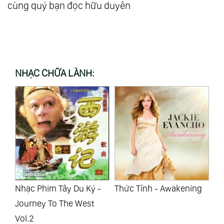
cùng quý bạn đọc hữu duyên
NHẠC CHỮA LÀNH:
-
Thức Tỉnh - Awakening
Những Bài Hát Về Tình
Nh
Yêu - Love Songs Vol.1
Yê