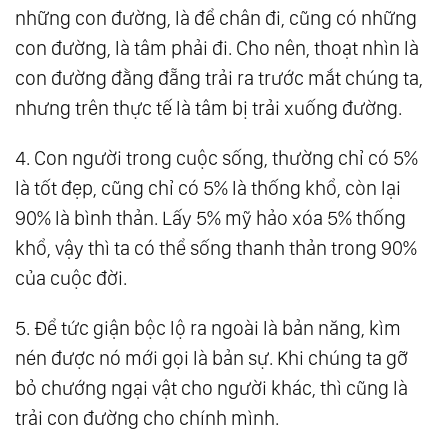
những con đường, là để chân đi, cũng có những
121.
Khi Bạn Quên Mất Mình Thật Sự Mạnh Mẽ
con đường, là tâm phải đi. Cho nên, thoạt nhìn là
Thế Nào, Hãy Ghi Nhớ Những Điều Này
con đường đằng đẵng trải ra trước mắt chúng ta,
141.
Học Người Xưa Cách Nói Chuyện Để Thu
nhưng trên thực tế là tâm bị trải xuống đường.
Phục Lòng Người
161.
Làm Người, Ngốc Một Chút Mới Là Hạnh
4. Con người trong cuộc sống, thường chỉ có 5%
là tốt đẹp, cũng chỉ có 5% là thống khổ, còn lại
Phúc, Thông Minh Quá Chỉ Mệt Mỏi Thân
90% là bình thản. Lấy 5% mỹ hảo xóa 5% thống
Mình
khổ, vậy thì ta có thể sống thanh thản trong 90%
181.
Đường Rộng Không Bằng Tâm Rộng,
của cuộc đời.
Mệnh Tốt Không Bằng Tâm Tốt
197.
Mỉm Cười Dưới Ánh Mặt Trời, Dũng Cảm
5. Để tức giận bộc lộ ra ngoài là bản năng, kìm
Vượt Qua Mưa Gió
nén được nó mới gọi là bản sự. Khi chúng ta gỡ
bỏ chướng ngại vật cho người khác, thì cũng là
trải con đường cho chính mình.