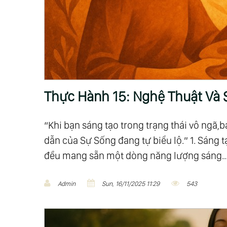
ă
n
Thực Hành 15: Nghệ Thuật Và 
g
“Khi bạn sáng tạo trong trạng thái vô ngã,
dẫn của Sự Sống đang tự biểu lộ.” 1. Sáng t
đều mang sẵn một dòng năng lượng sáng..
Admin
Sun, 16/11/2025 11:29
543