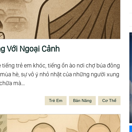
g Với Ngoại Cảnh
 tiếng trẻ em khóc, tiếng ồn ào nơi chợ búa đông
ng mùa hè, sự vô ý nhỏ nhặt của những người xung
chữa mà...
Trẻ Em
Bản Năng
Cơ Thể