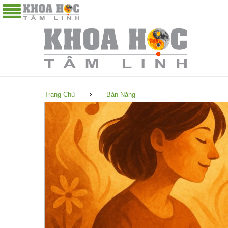
Trang Chủ
Bản Năng
B
ả
n
N