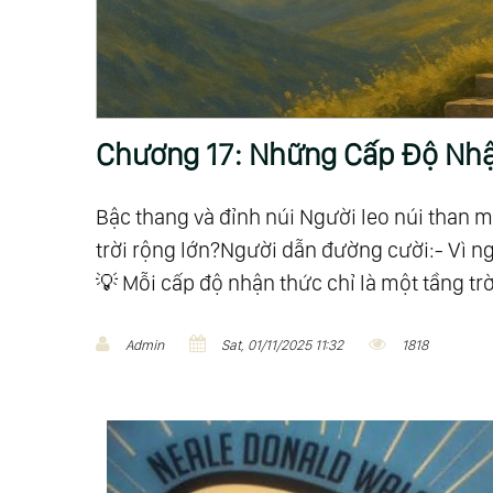
Chương 17: Những Cấp Độ Nhậ
Bậc thang và đỉnh núi Người leo núi than mệ
trời rộng lớn?Người dẫn đường cười:- Vì ngư
💡 Mỗi cấp độ nhận thức chỉ là một tầng trời 
Admin
Sat, 01/11/2025 11:32
1818