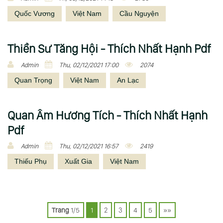
Quốc Vương
Việt Nam
Cầu Nguyện
Thiền Sư Tăng Hội - Thích Nhất Hạnh Pdf
Admin
Thu, 02/12/2021 17:00
2074
Quan Trọng
Việt Nam
An Lạc
Quan Âm Hương Tích - Thích Nhất Hạnh
Pdf
Admin
Thu, 02/12/2021 16:57
2419
Thiếu Phụ
Xuất Gia
Việt Nam
P
o
Trang
1/5
1
2
3
4
5
»»
s