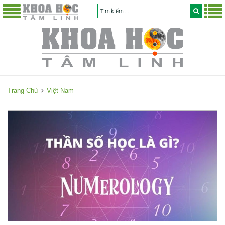
Trang Chủ
Việt Nam
V
i
ệ
t
N
a
m