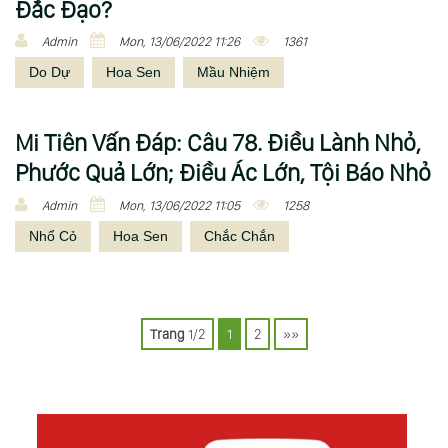
Đắc Đạo?
Admin
Mon, 13/06/2022 11:26
1361
Do Dự
Hoa Sen
Mầu Nhiệm
Mi Tiên Vấn Ðáp: Câu 78. Điều Lành Nhỏ,
Phước Quả Lớn; Điều Ác Lớn, Tội Báo Nhỏ
Admin
Mon, 13/06/2022 11:05
1258
Nhổ Cỏ
Hoa Sen
Chắc Chắn
P
o
Trang
1/2
1
2
»»
s
t
s
n