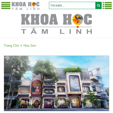
Trang Chủ
Hoa Sen
H
o
a
S
e
n