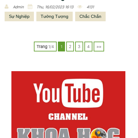
Admin
Thu, 16/02/2023 16:13
4131
Sự Nghiệp
Tưởng Tượng
Chắc Chắn
P
o
Trang
1/4
1
2
3
4
»»
s
t
s
n
a
v
i
g
a
t