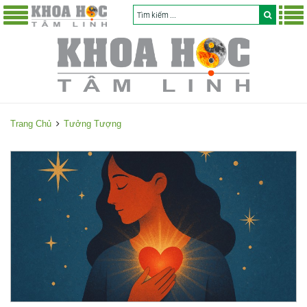
Trang Chủ
Tưởng Tượng
T
ư
ở
n
g
T
ư
ợ