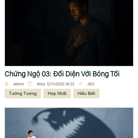
Chứng Ngộ 03: Đối Diện Với Bóng Tối
Admin
Wed, 12/11/2025 16:23
363
Tưởng Tượng
Hợp Nhất
Hiểu Biết