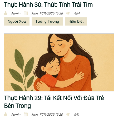
n
Thực Hành 30: Thức Tỉnh Trái Tim
g
Admin
Mon, 17/11/2025 15:38
454
Người Xưa
Tưởng Tượng
Hiểu Biết
Thực Hành 29: Tái Kết Nối Với Đứa Trẻ
Bên Trong
Admin
Mon, 17/11/2025 15:20
541