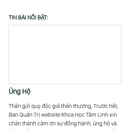
TIN BÀI NỔI BẬT:
Ủng Hộ
T
Thân gửi quý độc giả thân thương, Trước hết,
“M
Ban Quản Trị website Khoa Học Tâm Linh xin
Al
chân thành cảm ơn sự đồng hành, ủng hộ và
mậ