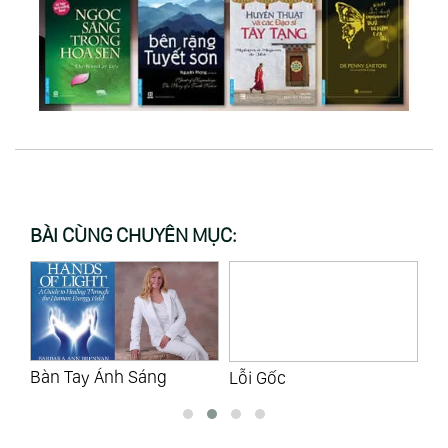
BÀI CÙNG CHUYÊN MỤC:
Lỗi Gốc
Trốn Tìm
Tự