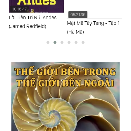
10:16:47
05:21:35
0
Lời Tiên Tri Núi Andes
Mật Mã Tây Tạng - Tập 1
Mậ
(Jamed Redfield)
(Hà Mã)
(H