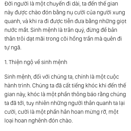
Đời người là một chuyến đi dài, ta đến thế gian
Nhất Khi Đối Diện Với Cuộc Đời
này được chào đón bằng nụ cười của người xung
50.
Cuộc Sống, Có Những Lúc Thật Sự Cần
quanh, và khi ra đi được tiễn đưa bằng những giọt
Một Chút Thiện Ngộ
nước mắt. Sinh mệnh là trân quý, đừng để bản
51.
Miệng Tích Đức Vận Thế Dễ Được, Duyên
thân trôi dạt mãi trong cõi hồng trần mà quên đi
Lành Phúc Báo Đều Từ Đức Mà Ra
tự ngã.
52.
Chỉ Một Bữa Cơm, Có Thể Nhìn Ra Sự Tu
1. Thiện ngộ về sinh mệnh
Dưỡng Của Một Con Người…
53.
Vạn Sự Tùy Duyên Liệu Có Phải Là Làm
Sinh mệnh, đối với chúng ta, chính là một cuộc
Việc Tùy Tiện Và Vô Nguyên Tắc?
hành trình. Chúng ta đã cất tiếng khóc khi đến thế
54.
Tuyệt Vọng Đôi Khi Chính Là Bước Ngoặt
gian này, khóc là một phần thông báo rằng chúng
Cho Một Khởi Đầu Vững Chắc
ta đã tới, tuy nhiên những người thân quanh ta lại
55.
Nhân Sinh Cảm Ngộ: Đời Người Càng Ít
cười, cười là một phần hân hoan mừng rỡ, một
loại hoan nghênh đón chào.
Mong Cầu, Trong Tâm Càng Thanh Thản
56.
Xa Tận Chân Trời Gần Ngay Trước Mắt,