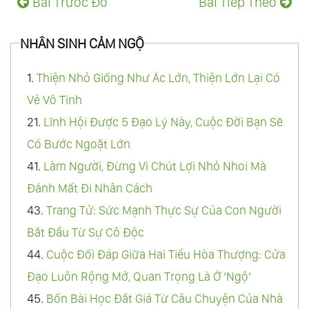
Bài Trước Đó
Bài Tiếp Theo
NHÂN SINH CẢM NGỘ
1.
Thiện Nhỏ Giống Như Ác Lớn, Thiện Lớn Lại Có
Vẻ Vô Tình
21.
Lĩnh Hội Được 5 Đạo Lý Này, Cuộc Đời Bạn Sẽ
Có Bước Ngoặt Lớn
41.
Làm Người, Đừng Vì Chút Lợi Nhỏ Nhoi Mà
Đánh Mất Đi Nhân Cách
43.
Trang Tử: Sức Mạnh Thực Sự Của Con Người
Bắt Đầu Từ Sự Cô Độc
44.
Cuộc Đối Đáp Giữa Hai Tiểu Hòa Thượng: Cửa
Đạo Luôn Rộng Mở, Quan Trọng Là Ở ‘Ngộ’
45.
Bốn Bài Học Đắt Giá Từ Câu Chuyện Của Nhà