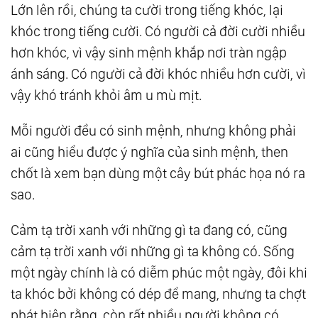
Lớn lên rồi, chúng ta cười trong tiếng khóc, lại
Hạnh Phúc Quý Giá Nhất Ở Ngay Bên Cạnh
khóc trong tiếng cười. Có người cả đời cười nhiều
Bạn
hơn khóc, vì vậy sinh mệnh khắp nơi tràn ngập
57.
Tâm Chứa Thiện Niệm Trời Phù Hộ, Lòng
ánh sáng. Có người cả đời khóc nhiều hơn cười, vì
Mang Chân Thành Phúc Tự Đến
vậy khó tránh khỏi âm u mù mịt.
58.
Tướng Mạo Phản Ánh Nội Tâm, Một Người
Mỗi người đều có sinh mệnh, nhưng không phải
Xinh Đẹp Ắt Tâm Hồn Cũng Thanh Cao
ai cũng hiểu được ý nghĩa của sinh mệnh, then
59.
Con Người Ai Cũng Đang Sống Trong
chốt là xem bạn dùng một cây bút phác họa nó ra
Hạnh Phúc Nhưng Lại Vô Tình Không Nhận
sao.
Ra
60.
Ông Lão Đánh Cá Và Con Cá Vàng: Im
Cảm tạ trời xanh với những gì ta đang có, cũng
Lặng Trước Điều Xấu Có Thật Sự Vô Tội?
cảm tạ trời xanh với những gì ta không có. Sống
61.
Đời Người Bao Nhiêu Việc Nhiễu Loạn
một ngày chính là có diễm phúc một ngày, đôi khi
Nhân Tâm, Chỉ Buông Bỏ Mới Có Thể Thông
ta khóc bởi không có dép để mang, nhưng ta chợt
phát hiện rằng, còn rất nhiều người không có
Suốt