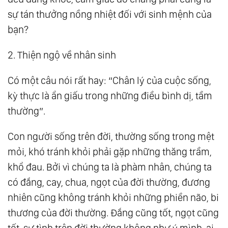
sự tán thưởng nồng nhiệt đối với sinh mệnh của
197.
Mỉm Cười Dưới Ánh Mặt Trời, Dũng Cảm
bạn?
Vượt Qua Mưa Gió
2. Thiện ngộ về nhân sinh
Có một câu nói rất hay: “Chân lý của cuộc sống,
kỳ thực là ẩn giấu trong những điều bình dị, tầm
thường”.
Con người sống trên đời, thường sống trong mệt
mỏi, khó tránh khỏi phải gặp những thăng trầm,
khổ đau. Bởi vì chúng ta là phàm nhân, chúng ta
có đắng, cay, chua, ngọt của đời thường, đương
nhiên cũng không tránh khỏi những phiền não, bi
thương của đời thường. Đắng cũng tốt, ngọt cũng
tốt, sự tình trên đời thường không như ý mình, ai