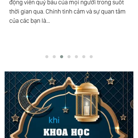
u
động viên quý báu của mọi người trong suốt
số
ra”
thời gian qua. Chính tình cảm và sự quan tâm
Vũ
của các bạn là...
độ