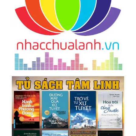
Phúc, Thông Minh Quá Chỉ Mệt Mỏi Thân Mình
181.
Đường Rộng Không Bằng Tâm Rộng, Mệnh
Tốt Không Bằng Tâm Tốt
197.
Mỉm Cười Dưới Ánh Mặt Trời, Dũng Cảm Vượt
Qua Mưa Gió