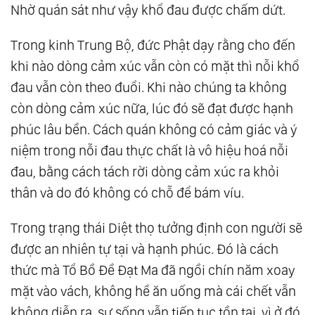
Nhờ quán sát như vậy khổ đau được chấm dứt.
Trong kinh Trung Bộ, đức Phật dạy rằng cho đến
khi nào dòng cảm xúc vẫn còn có mặt thì nỗi khổ
đau vẫn còn theo đuổi. Khi nào chúng ta không
còn dòng cảm xúc nữa, lúc đó sẽ đạt được hạnh
phúc lâu bền. Cách quán không có cảm giác và ý
niệm trong nỗi đau thực chất là vô hiệu hoá nỗi
đau, bằng cách tách rời dòng cảm xúc ra khỏi
thân và do đó không có chỗ để bám víu.
Trong trạng thái Diệt thọ tưởng định con người sẽ
được an nhiên tự tại và hạnh phúc. Đó là cách
thức mà Tổ Bồ Đề Đạt Ma đã ngồi chín năm xoay
mặt vào vách, không hề ăn uống mà cái chết vẫn
không diễn ra, sự sống vẫn tiếp tục tồn tại, vì ở đó,