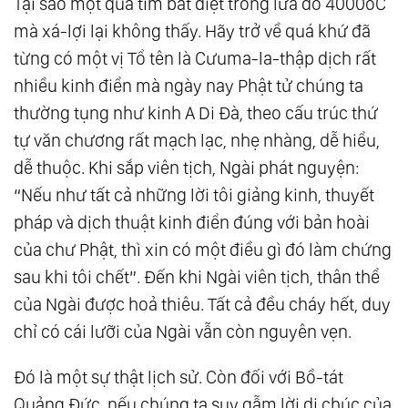
Tại sao một quả tim bất diệt trong lửa đỏ 4000oC
mà xá-lợi lại không thấy. Hãy trở về quá khứ đã
từng có một vị Tổ tên là Cưuma-la-thập dịch rất
nhiều kinh điển mà ngày nay Phật tử chúng ta
thường tụng như kinh A Di Đà, theo cấu trúc thứ
tự văn chương rất mạch lạc, nhẹ nhàng, dễ hiểu,
dễ thuộc. Khi sắp viên tịch, Ngài phát nguyện:
“Nếu như tất cả những lời tôi giảng kinh, thuyết
pháp và dịch thuật kinh điển đúng với bản hoài
của chư Phật, thì xin có một điều gì đó làm chứng
sau khi tôi chết”. Đến khi Ngài viên tịch, thân thể
của Ngài được hoả thiêu. Tất cả đều cháy hết, duy
chỉ có cái lưỡi của Ngài vẫn còn nguyên vẹn.
Đó là một sự thật lịch sử. Còn đối với Bồ-tát
Quảng Đức, nếu chúng ta suy gẫm lời di chúc của