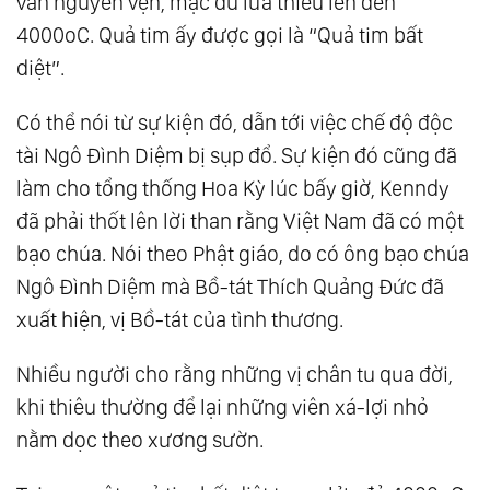
vẫn nguyên vẹn, mặc dù lửa thiêu lên đến
4000oC. Quả tim ấy được gọi là “Quả tim bất
diệt”.
Có thể nói từ sự kiện đó, dẫn tới việc chế độ độc
tài Ngô Đình Diệm bị sụp đổ. Sự kiện đó cũng đã
làm cho tổng thống Hoa Kỳ lúc bấy giờ, Kenndy
đã phải thốt lên lời than rằng Việt Nam đã có một
bạo chúa. Nói theo Phật giáo, do có ông bạo chúa
Ngô Đình Diệm mà Bồ-tát Thích Quảng Đức đã
xuất hiện, vị Bồ-tát của tình thương.
Nhiều người cho rằng những vị chân tu qua đời,
khi thiêu thường để lại những viên xá-lợi nhỏ
nằm dọc theo xương sườn.