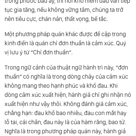
trồng phước báu ấy, thì nỗi khổ niềm đau vẫn tiếp
tục gia tăng, nếu không vững tâm, chúng ta trở
nên tiêu cực, chán nản, thất vọng, bế tắc.
Một phương pháp quán khác được đề cập trong
kinh điển là quán chỉ đơn thuần là cảm xúc. Quý
vị lưu ý từ “Chỉ đơn thuần”.
Trong ngữ cảnh của thuật ngữ hành trì này, “đơn
thuần” có nghĩa là trong dòng chảy của cảm xúc
không mang theo hạnh phúc và khổ đau. Khi
dòng cảm xúc xuất hiện, hành giả chỉ ghi nhận nó
xuất hiện như vậy thôi. Không đánh giá cảm xúc,
chẳng hạn: đau khổ bao nhiêu, đau con mắt hay
lỗ tai, cái chân, đau này là của hàm răng, bao tử.
Nghĩa là trong phương pháp quán này, hành giả