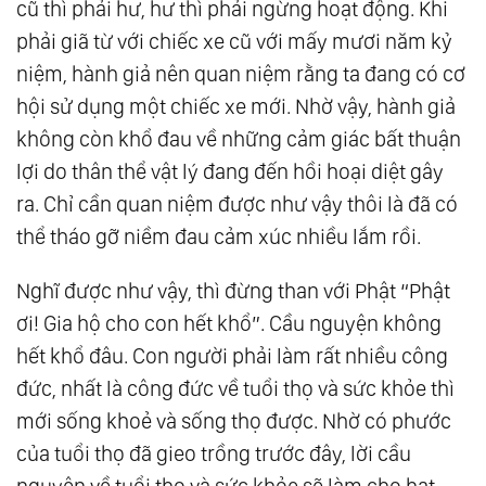
cũ thì phải hư, hư thì phải ngừng hoạt động. Khi
phải giã từ với chiếc xe cũ với mấy mươi năm kỷ
niệm, hành giả nên quan niệm rằng ta đang có cơ
hội sử dụng một chiếc xe mới. Nhờ vậy, hành giả
không còn khổ đau về những cảm giác bất thuận
lợi do thân thể vật lý đang đến hồi hoại diệt gây
ra. Chỉ cần quan niệm được như vậy thôi là đã có
thể tháo gỡ niềm đau cảm xúc nhiều lắm rồi.
Nghĩ được như vậy, thì đừng than với Phật “Phật
ơi! Gia hộ cho con hết khổ”. Cầu nguyện không
hết khổ đâu. Con người phải làm rất nhiều công
đức, nhất là công đức về tuổi thọ và sức khỏe thì
mới sống khoẻ và sống thọ được. Nhờ có phước
của tuổi thọ đã gieo trồng trước đây, lời cầu
nguyện về tuổi thọ và sức khỏe sẽ làm cho hạt