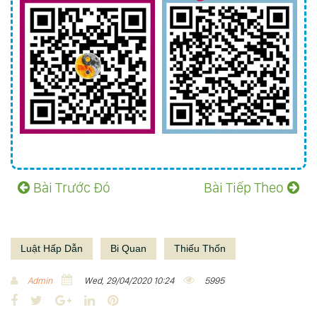
Bài Trước Đó
Bài Tiếp Theo
Luật Hấp Dẫn
Bi Quan
Thiếu Thốn
Admin
Wed, 29/04/2020 10:24
5995
F
T
G
L
P