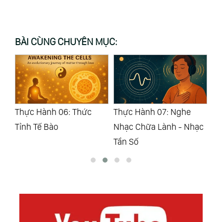
BÀI CÙNG CHUYÊN MỤC:
Thực Hành 07: Nghe
Nhóm 2: Tâm - Lắng
Th
Nhạc Chữa Lành - Nhạc
Nghe, Quán Chiếu Và
Q
Tần Số
Thanh Lọc