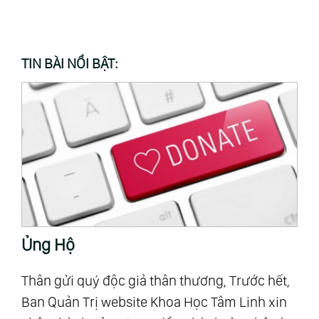
TIN BÀI NỔI BẬT:
Ủng Hộ
T
Thân gửi quý độc giả thân thương, Trước hết,
“M
Ban Quản Trị website Khoa Học Tâm Linh xin
Al