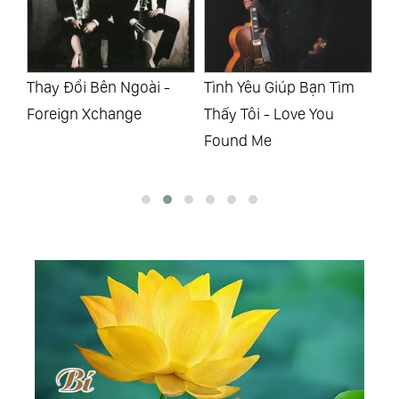
Kỷ
Thay Đổi Bên Ngoài -
Tình Yêu Giúp Bạn Tìm
Hò
Foreign Xchange
Thấy Tôi - Love You
Th
Found Me