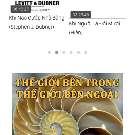
06:43:25
03:26:46
0
Khi Nào Cướp Nhà Băng
Khi Người Ta Đôi Mươi
Kh
(Stephen J. Dubner)
(Hiên)
(M