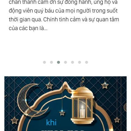
chân thành cảm ơn sự đồng hành, ủng hộ và
mậ
u
động viên quý báu của mọi người trong suốt
số
ra”
thời gian qua. Chính tình cảm và sự quan tâm
Vũ
của các bạn là...
độ