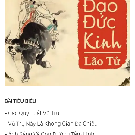
BÀI TIÊU BIỂU
-
Các Quy Luật Vũ Trụ
-
Vũ Trụ Này Là Không Gian Đa Chiều
-
Ánh Sáng Và Con Đường Tâm Linh