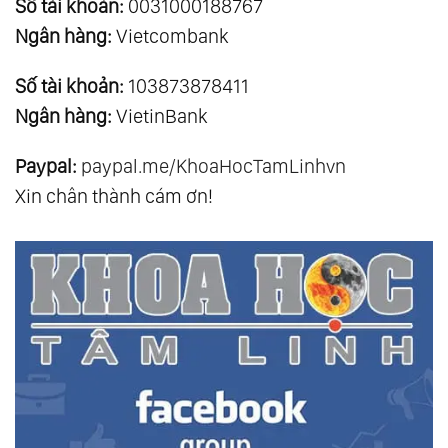
Số tài khoản:
0031000188767
Ngân hàng:
Vietcombank
Số tài khoản:
103873878411
Ngân hàng:
VietinBank
Paypal:
paypal.me/KhoaHocTamLinhvn
Xin chân thành cám ơn!