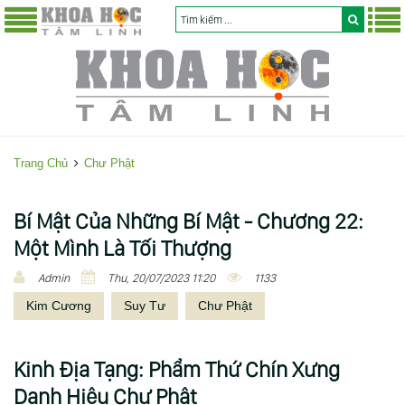
Trang Chủ
Chư Phật
C
Bí Mật Của Những Bí Mật - Chương 22:
h
Một Mình Là Tối Thượng
ư
Admin
Thu, 20/07/2023 11:20
1133
P
Kim Cương
Suy Tư
Chư Phật
h
ậ
t
Kinh Ðịa Tạng: Phẩm Thứ Chín Xưng
Danh Hiệu Chư Phật