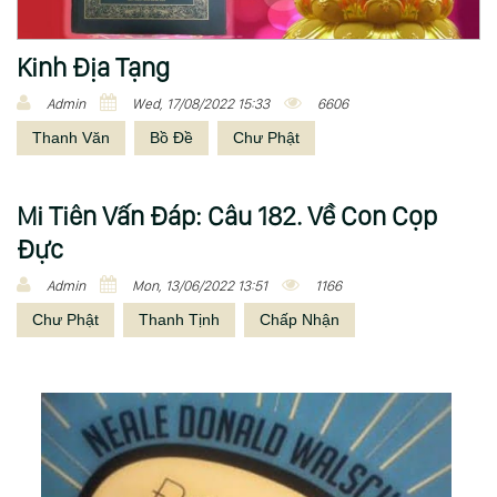
Kinh Địa Tạng
Admin
Wed, 17/08/2022 15:33
6606
Thanh Văn
Bồ Đề
Chư Phật
Mi Tiên Vấn Ðáp: Câu 182. Về Con Cọp
Đực
Admin
Mon, 13/06/2022 13:51
1166
Chư Phật
Thanh Tịnh
Chấp Nhận