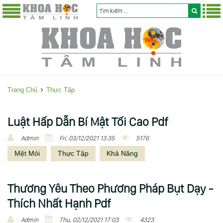
Trang Chủ
Thực Tập
T
Luật Hấp Dẫn Bí Mật Tối Cao Pdf
h
Admin
Fri, 03/12/2021 13:35
5176
ự
Mệt Mỏi
Thực Tập
Khả Năng
c
T
ậ
Thương Yêu Theo Phương Pháp Bụt Dạy -
p
Thích Nhất Hạnh Pdf
Admin
Thu, 02/12/2021 17:03
4323