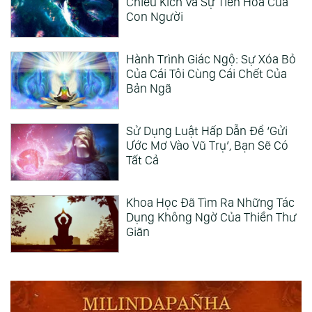
Chiều Kích Và Sự Tiến Hóa Của
Con Người
Hành Trình Giác Ngộ: Sự Xóa Bỏ
Của Cái Tôi Cùng Cái Chết Của
Bản Ngã
Sử Dụng Luật Hấp Dẫn Để ‘Gửi
Ước Mơ Vào Vũ Trụ’, Bạn Sẽ Có
Tất Cả
Khoa Học Đã Tìm Ra Những Tác
Dụng Không Ngờ Của Thiền Thư
Giãn