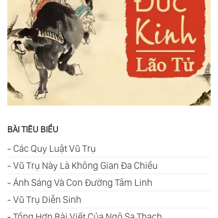
BÀI TIÊU BIỂU
-
Các Quy Luật Vũ Trụ
-
Vũ Trụ Này Là Không Gian Đa Chiều
-
Ánh Sáng Và Con Đường Tâm Linh
-
Vũ Trụ Diễn Sinh
-
Tổng Hợp Bài Viết Của Ngô Sa Thạch